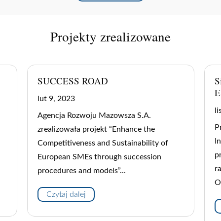
Projekty zrealizowane
Sieć Centrów Obsługi Inwestorów i
M
Eksporterów (COIE)
I
lis 9, 2021
m
Projekt „Sieć Centrów Obsługi
A
Inwestorów i Eksporterów (COIE)” był
p
projektem systemowym, realizowanym w
p
ramach Poddziałania 6.2.1 Programu
p
Operacyjnego Innowacyjna...
p
Czytaj dalej