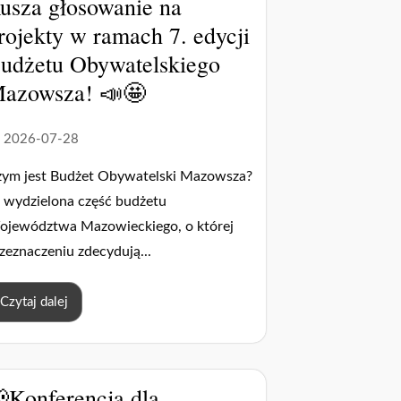
usza głosowanie na
rojekty w ramach 7. edycji
udżetu Obywatelskiego
azowsza! 📣🤩
2026-07-28
zym jest Budżet Obywatelski Mazowsza?
 wydzielona część budżetu
ojewództwa Mazowieckiego, o której
zeznaczeniu zdecydują...
Czytaj dalej
Konferencja dla