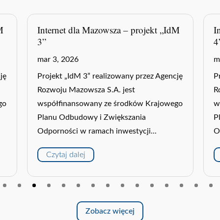
M
Internet dla Mazowsza – projekt „IdM
I
4”
1
mar 3, 2026
m
ję
Projekt „IdM 4” realizowany przez Agencję
P
Rozwoju Mazowsza S.A. jest
R
go
współfinansowany ze środków Krajowego
z
Planu Odbudowy i Zwiększania
n
Odporności w ramach inwestycji...
t
Czytaj dalej
Zobacz więcej