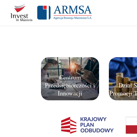
Skip to content
Centrum
Przedsiębiorczości i
Dział S
Innowacji
Promocji T