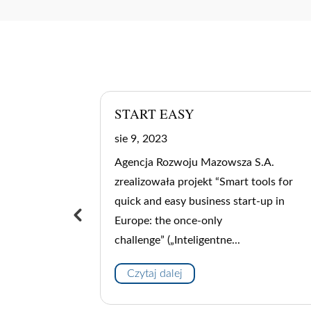
SUCCESS ROAD
lut 9, 2023
 S.A.
Agencja Rozwoju Mazowsza S.A.
 tools for
zrealizowała projekt “Enhance the
rt-up in
Competitiveness and Sustainability of
European SMEs through succession
procedures and models”...
Czytaj dalej