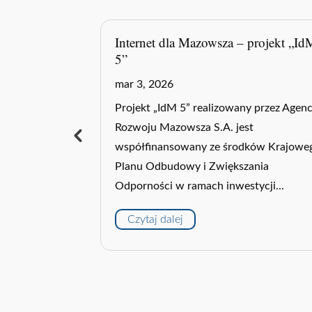
projekt „IdM
Internet dla Mazowsza – projekt „Id
3”
mar 3, 2026
y przez Agencję
Projekt „IdM 3” realizowany przez Agenc
t
Rozwoju Mazowsza S.A. jest
ków Krajowego
współfinansowany ze środków Krajowe
ania
Planu Odbudowy i Zwiększania
ycji...
Odporności w ramach inwestycji...
Czytaj dalej