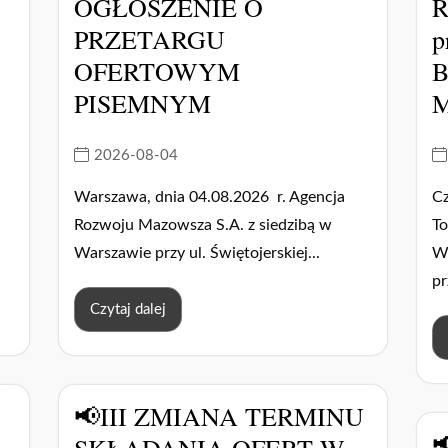
OGŁOSZENIE O
R
PRZETARGU
p
OFERTOWYM
B
PISEMNYM
M
2026-08-04
Warszawa, dnia 04.08.2026 r. Agencja
C
Rozwoju Mazowsza S.A. z siedzibą w
To
Warszawie przy ul. Świętojerskiej...
W
pr
Czytaj dalej
📢III ZMIANA TERMINU

SKŁADANIA OFERT W