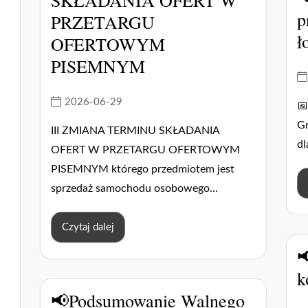
p
PRZETARGU
ł
I
OFERTOWYM
PISEMNYM
2026-06-29
📅
Gm
III ZMIANA TERMINU SKŁADANIA
dl
OFERT W PRZETARGU OFERTOWYM
PISEMNYM którego przedmiotem jest
sprzedaż samochodu osobowego...
Czytaj dalej

k
📢Podsumowanie Walnego