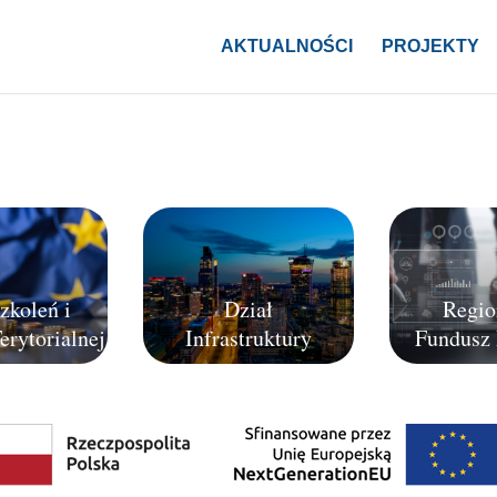
AKTUALNOŚCI
PROJEKTY
zkoleń i
Dział
Regio
erytorialnej
Infrastruktury
Fundusz