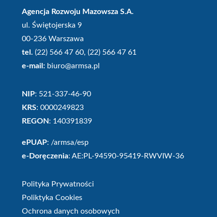
Agencja Rozwoju Mazowsza S.A.
ul. Świętojerska 9
00-236 Warszawa
tel.
(22) 566 47 60, (22) 566 47 61
e-mail:
biuro@armsa.pl
NIP
: 521-337-46-90
KRS
: 0000249823
REGON
: 140391839
ePUAP
: /armsa/esp
e-Doręczenia
: AE:PL-94590-95419-RWVIW-36
Polityka Prywatności
Poliktyka Cookies
Ochrona danych osobowych