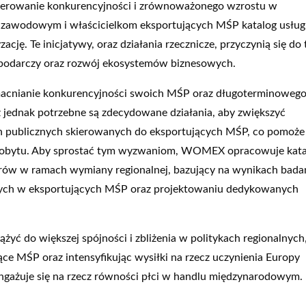
enerowanie konkurencyjności i zrównoważonego wzrostu w
 zawodowym i właścicielkom eksportujących MŚP katalog usług
ację. Te inicjatywy, oraz działania rzecznicze, przyczynią się do 
spodarczy oraz rozwój ekosystemów biznesowych.
acnianie konkurencyjności swoich MŚP oraz długoterminoweg
jednak potrzebne są zdecydowane działania, aby zwiększyć
ch publicznych skierowanych do eksportujących MŚP, co pomoż
obrobytu. Aby sprostać tym wyzwaniom, WOMEX opracowuje kat
erów w ramach wymiany regionalnej, bazujący na wynikach bada
wych w eksportujących MŚP oraz projektowaniu dedykowanych
yć do większej spójności i zbliżenia w politykach regionalnych
ące MŚP oraz intensyfikując wysiłki na rzecz uczynienia Europy
ngażuje się na rzecz równości płci w handlu międzynarodowym.