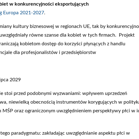
obiet w konkurencyjności eksportujących
eg Europa 2021-2027
.
any kultury biznesowej w regionach UE, tak by konkurencyjno
zględniały równe szanse dla kobiet w tych firmach. Projekt
raniczają kobietom dostęp do korzyści płynących z handlu
ale dla profesjonalistów i przedsiębiorstw
lipca 2029
cie stoi przed podobnymi wyzwaniami: wpływem uprzedzeń
twa, niewielką obecnością instrumentów korygujących w polity
h MŚP oraz ograniczonym uwzględnieniem perspektywy płci w i
tego paradygmatu: zakładając uwzględnianie aspektu płci w