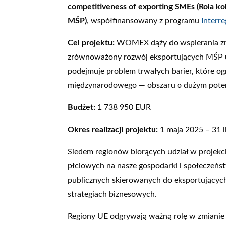
competitiveness of exporting SMEs (Rola k
MŚP)
, współfinansowany z programu
Interr
Cel projektu:
WOMEX dąży do wspierania zmi
zrównoważony rozwój eksportujących MŚP uw
podejmuje problem trwałych barier, które og
międzynarodowego — obszaru o dużym potencj
Budżet:
1 738 950 EUR
Okres realizacji projektu:
1 maja 2025 – 31 
Siedem regionów biorących udział w projek
płciowych na nasze gospodarki i społeczeńs
publicznych skierowanych do eksportującyc
strategiach biznesowych.
Regiony UE odgrywają ważną rolę w zmianie 