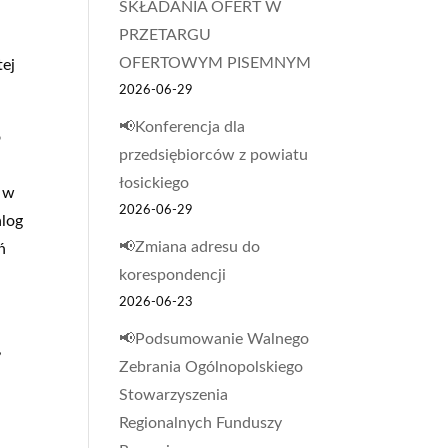
SKŁADANIA OFERT W
PRZETARGU
OFERTOWYM PISEMNYM
tej
2026-06-29
📢Konferencja dla
o
przedsiębiorców z powiatu
łosickiego
e w
2026-06-29
alog
📢Zmiana adresu do
ń
korespondencji
2026-06-23
📢Podsumowanie Walnego
,
Zebrania Ogólnopolskiego
Stowarzyszenia
Regionalnych Funduszy