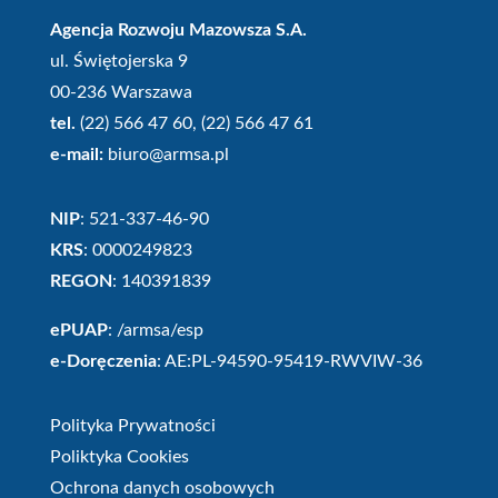
Agencja Rozwoju Mazowsza S.A.
ul. Świętojerska 9
00-236 Warszawa
tel.
(22) 566 47 60, (22) 566 47 61
e-mail:
biuro@armsa.pl
NIP
: 521-337-46-90
KRS
: 0000249823
REGON
: 140391839
ePUAP
: /armsa/esp
e-Doręczenia
: AE:PL-94590-95419-RWVIW-36
Polityka Prywatności
Poliktyka Cookies
Ochrona danych osobowych