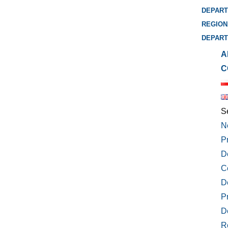
DEPART
REGION
DEPART
A
C
S
N
P
D
C
D
P
D
R