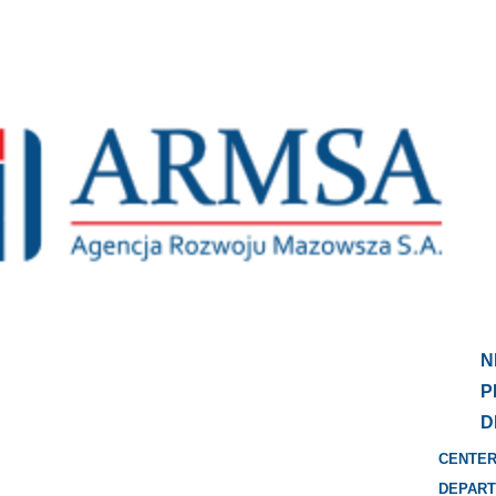
N
P
D
CENTER
DEPART